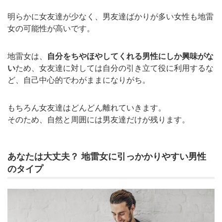
明らかに女友達が少なく、男友達ばかりが多い女性も地雷
女の可能性が高いです。
地雷女は、
自分をちやほやしてくれる男性にしか興味がな
い
ため、女友達に対しては自分の引き立て役に利用するな
ど、自己中心的でわがままになりがち。
もちろん女友達はどんどん離れていきます。
そのため、自然と周囲には男友達だけが残ります。
あなたは大丈夫？ 地雷女に引っかかりやすい男性
のタイプ