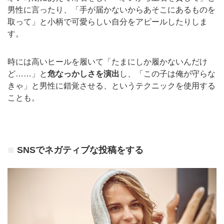
男性に言ったり、「手が届かないからあそこにあるものを
取って」と小柄で可愛らしい自分をアピールしたりしま
す。
時には高いヒールを履いて「たまにしか履かないんだけ
ど……」と
危なっかしさを演出
し、「この子は俺が守らな
きゃ」と男性に錯覚させる、というテクニックを使用する
ことも。
SNSでネガティブな投稿をする