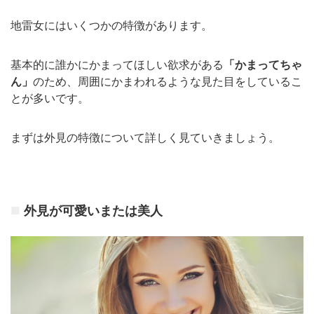
地雷女にはいくつかの特徴があります。
基本的に誰かにかまってほしい欲求がある
「かまってちゃ
ん」
のため
、周囲にかまわれるような見た目をしているこ
とが多いです。
まずは外見の特徴について詳しく見ていきましょう。
外見が可愛いまたは美人