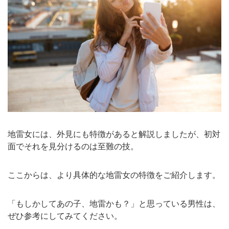
地雷女には、外見にも特徴があると解説しましたが、初対
面でそれを見分けるのは至難の技。
ここからは、より具体的な地雷女の特徴をご紹介します。
「もしかしてあの子、地雷かも？」と思っている男性は、
ぜひ参考にしてみてください。