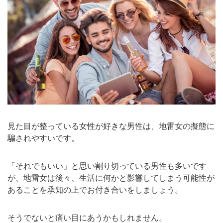
見た目が整っている女性が好きな男性は、地雷女の擬態に
騙されやすいです。
「それでもいい」と思い割り切っている男性も多いです
が、地雷女は後々、生活に何かと影響してしまう可能性が
あることを承知の上でお付き合いをしましょう。
そうでないと痛い目にあうかもしれません。