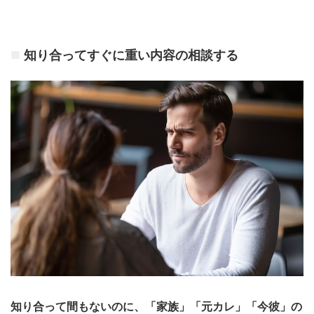
知り合ってすぐに重い内容の相談する
知り合って間もないのに、「家族」「元カレ」「今彼」の