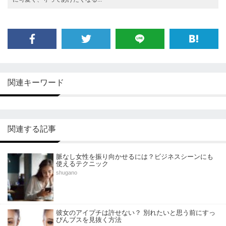
関連キーワード
関連する記事
脈なし女性を振り向かせるには？ビジネスシーンにも
使えるテクニック
shugano
彼女のアイプチは許せない？ 別れたいと思う前にすっ
ぴんブスを見抜く方法