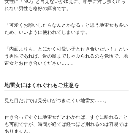
女性に「NO」と言えないがゆえに、相手に対し強く出ら
れない男性も格好の餌食です。
「可愛くお願いしたらなんとかなる」と思う地雷女も多い
ため、いいように使われてしまいます。
「内面よりも、とにかく可愛い子と付き合いたい！」とい
う男性であれば、骨の髄までしゃぶられるのを覚悟で、地
雷女とお付き合いください……。
地雷女にはくれぐれもご注意を
見た目だけでは見分けがつきにくい地雷女……。
付き合ってすぐに地雷女だとわかれば、すぐに離れること
も可能ですが、時間が経てば経つほど別れるのは容易では
ありません。