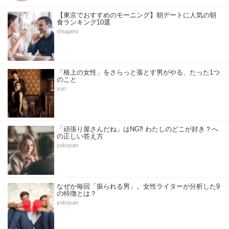
【東京でおすすめのモーニング】朝デートに人気の朝
食ランキング10選
shugano
「格上の女性」をさらっと落とす男がやる、たった1つ
のこと
yuri
「頑張り屋さんだね」はNG⁈ わたしのどこが好き？へ
の正しい答え方
yokoyan
なぜか毎回「振られる男」。女性ライターが分析した9
の特徴とは？
yokoyan