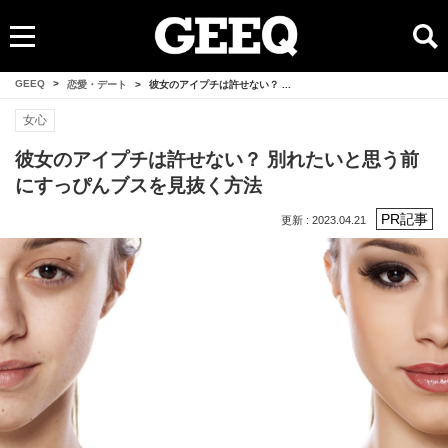
GEEQ
>
恋愛・デート
>
彼女のアイプチは許せない？ ...
女心
彼女のアイプチは許せない？ 別れたいと思う前
にすっぴんブスを見抜く方法
更新 : 2023.04.21