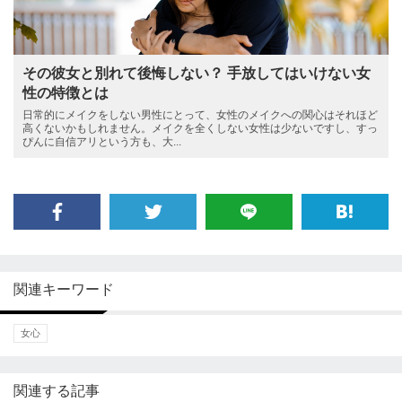
その彼女と別れて後悔しない？ 手放してはいけない女
性の特徴とは
日常的にメイクをしない男性にとって、女性のメイクへの関心はそれほど
高くないかもしれません。メイクを全くしない女性は少ないですし、すっ
ぴんに自信アリという方も、大...
関連キーワード
女心
関連する記事