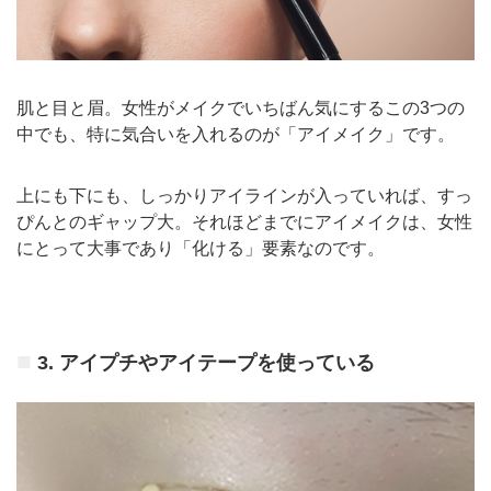
肌と目と眉。女性がメイクでいちばん気にするこの3つの
中でも、特に気合いを入れるのが「アイメイク」です。
上にも下にも、しっかりアイラインが入っていれば、すっ
ぴんとのギャップ大。
それほどまでにアイメイクは、女性
にとって大事であり「化ける」要素なのです。
3. アイプチやアイテープを使っている