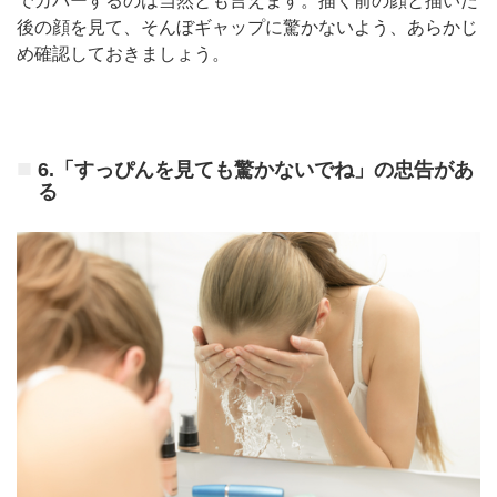
でカバーするのは当然とも言えます。描く前の顔と描いた
後の顔を見て、そんぼ
ギャップに驚かないよう、あらかじ
め確認しておきましょう。
6.「すっぴんを見ても驚かないでね」の忠告があ
る