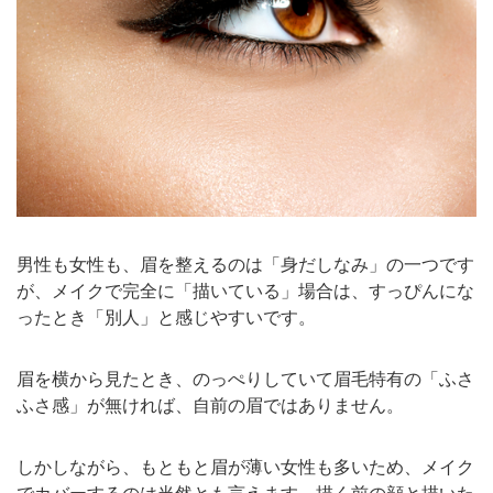
男性も女性も、眉を整えるのは「身だしなみ」の一つです
が、メイクで完全に「描いている」場合は、すっぴんにな
ったとき「別人」と感じやすいです。
眉を横から見たとき、のっぺりしていて眉毛特有の「ふさ
ふさ感」が無ければ、自前の眉ではありません。
しかしながら、もともと眉が薄い女性も多いため、メイク