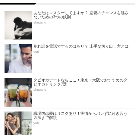
あなたはマスターしてますか？ 恋愛のチャンスを逃さ
ないための3つの鉄則
shugano
別れ話を電話でするのはあり？ 上手な切り出し方とは
yuri
タピオカデートならここ！東京・大阪でおすすめのタ
ピオカドリンク7選
shugano
職場内恋愛はリスクあり！実情からバレずに付き合う
方法まで解説
yuri