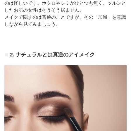
のは怪しいです。ホクロやシミがひとつも無く、ツルンと
したお肌の女性はそうそう居ません。
メイクで隠すのは普通のことですが、その「加減」を意識
しながら見てみましょう。
2. ナチュラルとは真逆のアイメイク