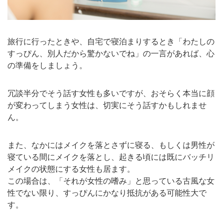
旅行に行ったときや、自宅で寝泊まりするとき「わたしの
すっぴん、別人だから驚かないでね」の一言があれば、心
の準備をしましょう。
冗談半分でそう話す女性も多いですが、おそらく本当に顔
が変わってしまう女性は、切実にそう話すかもしれませ
ん。
また、なかにはメイクを落とさずに寝る、もしくは男性が
寝ている間にメイクを落とし、起きる頃には既にバッチリ
メイクの状態にする女性も居ます。
この場合は、「それが女性の嗜み」と思っている古風な女
性でない限り、すっぴんにかなり抵抗がある可能性大で
す。