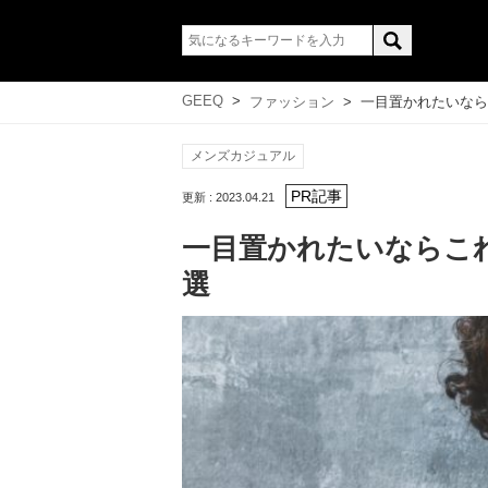
GEEQ
>
ファッション
>
一目置かれたいなら
メンズカジュアル
更新 : 2023.04.21
一目置かれたいならこ
選