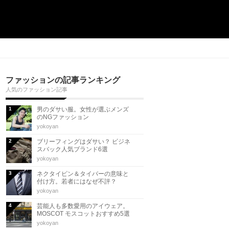
ファッションの記事ランキング
人気のファッション記事
男のダサい服。女性が選ぶメンズ
のNGファッション
yokoyan
ブリーフィングはダサい？ ビジネ
スバック人気ブランド6選
yokoyan
ネクタイピン＆タイバーの意味と
付け方。若者にはなぜ不評？
yokoyan
芸能人も多数愛用のアイウェア。
MOSCOT モスコットおすすめ5選
yokoyan