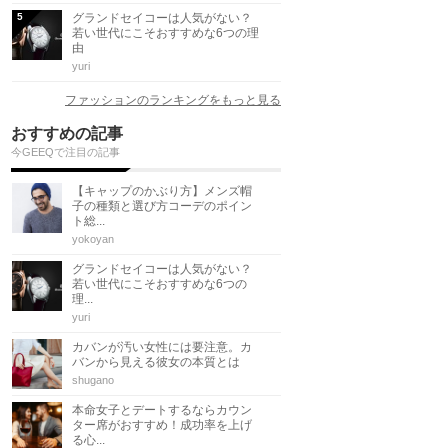
グランドセイコーは人気がない？
若い世代にこそおすすめな6つの理
由
yuri
ファッションのランキングをもっと見る
おすすめの記事
今GEEQで注目の記事
【キャップのかぶり方】メンズ帽
子の種類と選び方コーデのポイン
ト総...
yokoyan
グランドセイコーは人気がない？
若い世代にこそおすすめな6つの
理...
yuri
カバンが汚い女性には要注意。カ
バンから見える彼女の本質とは
shugano
本命女子とデートするならカウン
ター席がおすすめ！成功率を上げ
る心...