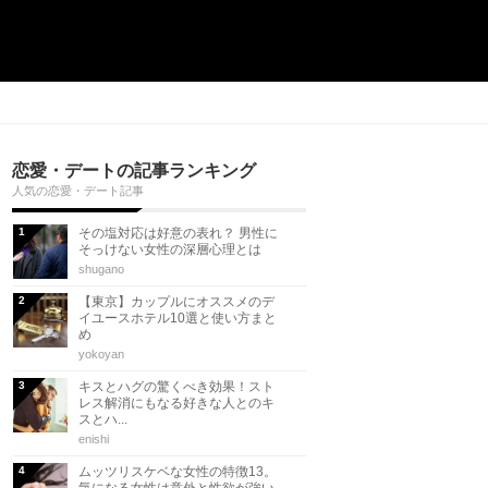
恋愛・デートの記事ランキング
人気の恋愛・デート記事
その塩対応は好意の表れ？ 男性に
そっけない女性の深層心理とは
shugano
【東京】カップルにオススメのデ
イユースホテル10選と使い方まと
め
yokoyan
キスとハグの驚くべき効果！スト
レス解消にもなる好きな人とのキ
スとハ...
enishi
ムッツリスケベな女性の特徴13。
気になる女性は意外と性欲が強い