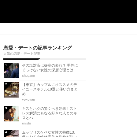
恋愛・デートの記事ランキング
人気の恋愛・デート記事
その塩対応は好意の表れ？ 男性に
そっけない女性の深層心理とは
shugano
【東京】カップルにオススメのデ
イユースホテル10選と使い方まと
め
yokoyan
キスとハグの驚くべき効果！スト
レス解消にもなる好きな人とのキ
スとハ...
enishi
ムッツリスケベな女性の特徴13。
気になる女性は意外と性欲が強い