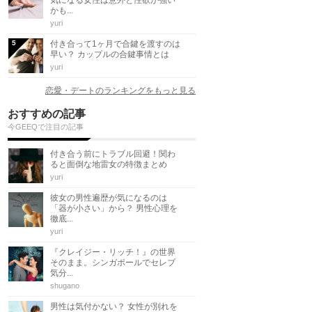
かも...
yuri
付き合って1ヶ月で合鍵を渡すのは
早い？ カップルの合鍵事情とは
yuri
恋愛・デートのランキングをもっと見る
おすすめの記事
今GEEQで注目の記事
付き合う前にトラブル回避！関わ
ると面倒な地雷女の特徴まとめ
yuri
彼女の男性遍歴が気になるのは
「器が小さい」から？ 男性心理を
徹底...
yuri
『クレイジー・リッチ！』の世界
そのまま。シンガポールでセレブ
気分...
shugano
男性は気付かない？ 女性が別れを