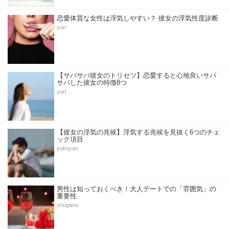
恋愛体質な女性は浮気しやすい？ 彼女の浮気性度診断
yuri
【サバサバ彼女のトリセツ】恋愛すると心地良いサバ
サバした彼女の特徴8つ
yuri
【彼女の浮気の兆候】浮気する兆候を見抜く6つのチェ
ック項目
yokoyan
男性は知っておくべき！大人デートでの「雰囲気」の
重要性
shugano