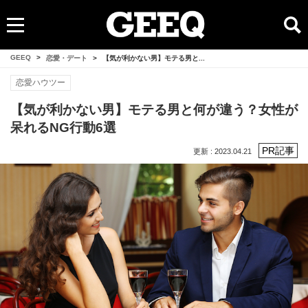
GEEQ
>
恋愛・デート
>
【気が利かない男】モテる男と...
恋愛ハウツー
【気が利かない男】モテる男と何が違う？女性が
呆れるNG行動6選
更新 : 2023.04.21